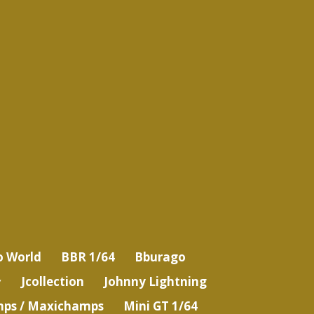
o World
BBR 1/64
Bburago
Jcollection
Johnny Lightning
ps / Maxichamps
Mini GT 1/64