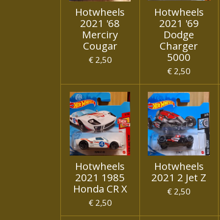
Hotwheels
Hotwheels
2021 '68
2021 '69
Merciry
Dodge
Cougar
Charger
5000
€ 2,50
€ 2,50
Hotwheels
Hotwheels
2021 1985
2021 2 Jet Z
Honda CR X
€ 2,50
€ 2,50