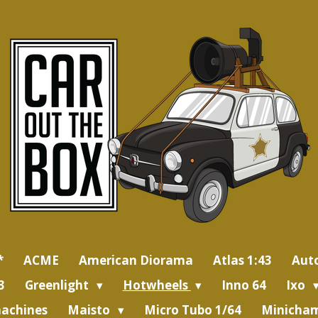
*
ACME
American Diorama
Atlas 1:43
Aut
3
Greenlight
Hotwheels
Inno 64
Ixo
achines
Maisto
Micro Tubo 1/64
Minicham