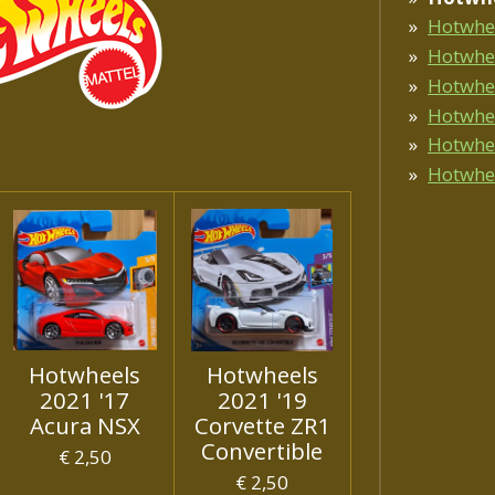
Hotwhe
Hotwhe
Hotwhe
Hotwhe
Hotwhe
Hotwhee
Hotwheels
Hotwheels
2021 '17
2021 '19
Acura NSX
Corvette ZR1
Convertible
€ 2,50
€ 2,50