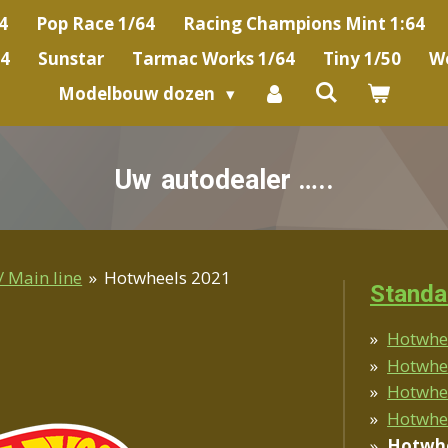
4
Pop Race 1/64
Racing Champions Mint 1:64
64
Sunstar
Tarmac Works 1/64
Tiny 1/50
We
Modelbouw dozen
Uw
autodealer …..
/ Main line
»
Hotwheels 2021
Standaa
Hotwhe
Hotwhe
Hotwhe
Hotwhe
Hotwhe