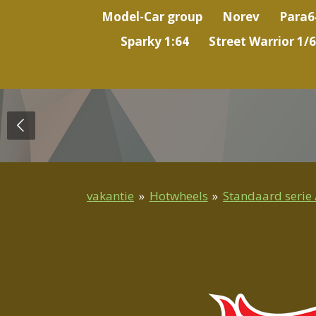
Model-Car group
Norev
Para6
Sparky 1:64
Street Warrior 1/
vakantie
»
Hotwheels
»
Standaard serie 