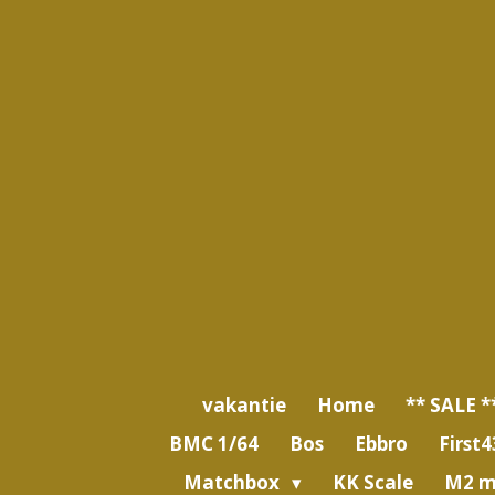
Ga
direct
naar
de
hoofdinhoud
vakantie
Home
** SALE *
BMC 1/64
Bos
Ebbro
First4
Matchbox
KK Scale
M2 m