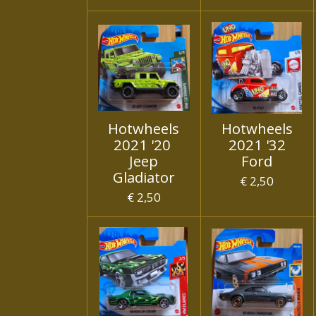
Hotwheels
Hotwheels
2021 '20
2021 '32
Jeep
Ford
Gladiator
€ 2,50
€ 2,50