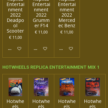
Entertai
Entertai
Entertai
nment
nment
nment
2022
2022
2022
Deadpo
Grumm
Merced
ol
er F14
ec Benz
Scooter
€ 11,00
€ 11,00
€ 11,00
IN WINKELWAGEN
IN WINKELWAGEN
IN WINKELWAGEN
HOTWHEELS REPLICA ENTERTAINMENT MIX 1
Hotwhe
Hotwhe
Hotwhe
Hotwhe
els
els
els
els