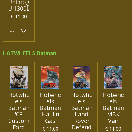
Unimog
U 1300L
€ 11,00
IN WINKELWAGEN
HOTWHEELS Batman
Hotwhe
Hotwhe
Hotwhe
Hotwhe
els
els
els
els
Batman
Batman
Batman
Batman
'09
Haulin
Land
MBK
Custom
Gas
Rover
Van
Ford
Defend
€ 11,00
€ 11,00