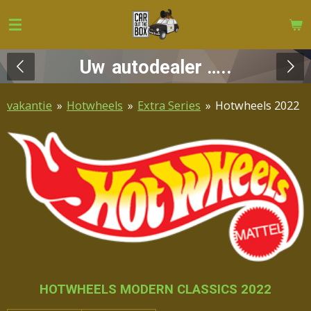
Ga
direct
naar
…maar dan in het klein !
Uw
autodealer …..
de
hoofdinhoud
vakantie
»
Hotwheels
»
Extra Series
»
Hotwheels 2022
HOTWHEELS MODERN CLASSICS 2022