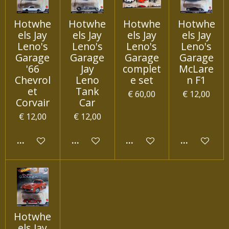
Hotwhe
Hotwhe
Hotwhe
Hotwhe
els Jay
els Jay
els Jay
els Jay
Leno's
Leno's
Leno's
Leno's
Garage
Garage
Garage
Garage
'66
Jay
complet
McLare
Chevrol
Leno
e set
n F1
et
Tank
€ 60,00
€ 12,00
Corvair
Car
€ 12,00
€ 12,00
IN WINKELWAGEN
IN WINKELWAGEN
IN WINKELWAGEN
IN WINKEL
Hotwhe
els Jay