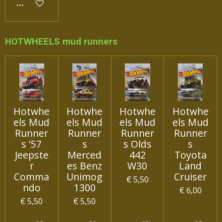
IN WINKELWAGEN
HOTWHEELS mud runners
Hotwhe
Hotwhe
Hotwhe
Hotwhe
els Mud
els Mud
els Mud
els Mud
Runner
Runner
Runner
Runner
s '57
s
s Olds
s
Jeepste
Merced
442
Toyota
r
es Benz
W30
Land
Comma
Unimog
Cruiser
€ 5,50
ndo
1300
€ 6,00
€ 5,50
€ 5,50