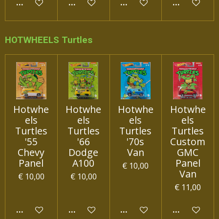
IN WINKELWAGEN
IN WINKELWAGEN
IN WINKELWAGEN
IN WINKEL
HOTWHEELS Turtles
Hotwhe
Hotwhe
Hotwhe
Hotwhe
els
els
els
els
Turtles
Turtles
Turtles
Turtles
'55
'66
'70s
Custom
Chevy
Dodge
Van
GMC
Panel
A100
Panel
€ 10,00
Van
€ 10,00
€ 10,00
€ 11,00
IN WINKELWAGEN
IN WINKELWAGEN
IN WINKELWAGEN
IN WINKEL