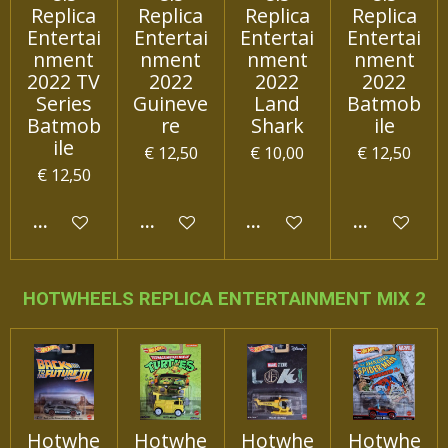
Replica
Replica
Replica
Replica
Entertai
Entertai
Entertai
Entertai
nment
nment
nment
nment
2022 TV
2022
2022
2022
Series
Guineve
Land
Batmob
Batmob
re
Shark
ile
ile
€ 12,50
€ 10,00
€ 12,50
€ 12,50
IN WINKELWAGEN
IN WINKELWAGEN
IN WINKELWAGEN
IN WINKEL
HOTWHEELS REPLICA ENTERTAINMENT MIX 2
Hotwhe
Hotwhe
Hotwhe
Hotwhe