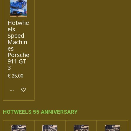
Hotwhe
els
Speed
Machin
es
Porsche
911 GT
3
€ 25,00
IN WINKELWAGEN
HOTWEELS 55 ANNIVERSARY