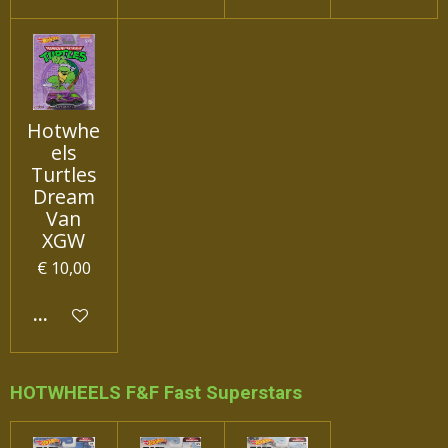
Hotwhe
els
Turtles
Dream
Van
XGW
€ 10,00
IN WINKELWAGEN
HOTWHEELS F&F Fast Superstars