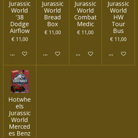
Jurassic
Jurassic
Jurassic
Jurassic
World
World
World
World
'38
Bread
Combat
HW
Dodge
Box
Medic
Tour
Airflow
Bus
€ 11,00
€ 11,00
€ 11,00
€ 11,00
IN WINKELWAGEN
IN WINKELWAGEN
IN WINKELWAGEN
IN WINKEL
Hotwhe
els
Jurassic
World
Merced
es Benz