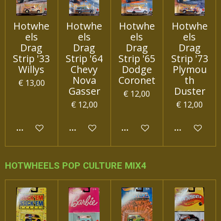
Hotwhe
Hotwhe
Hotwhe
Hotwhe
els
els
els
els
Drag
Drag
Drag
Drag
Strip '33
Strip '64
Strip '65
Strip '73
Willys
Chevy
Dodge
Plymou
Nova
Coronet
th
€ 13,00
Gasser
Duster
€ 12,00
€ 12,00
€ 12,00
IN WINKELWAGEN
IN WINKELWAGEN
IN WINKELWAGEN
IN WINKEL
HOTWHEELS POP CULTURE MIX4