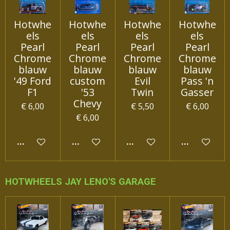
Hotwhe
Hotwhe
Hotwhe
Hotwhe
els
els
els
els
Pearl
Pearl
Pearl
Pearl
Chrome
Chrome
Chrome
Chrome
blauw
blauw
blauw
blauw
'49 Ford
custom
Evil
Pass 'n
F1
'53
Twin
Gasser
Chevy
€ 6,00
€ 5,50
€ 6,00
€ 6,00
IN WINKELWAGEN
IN WINKELWAGEN
IN WINKELWAGEN
IN WINKEL
HOTWHEELS JAY LENO'S GARAGE