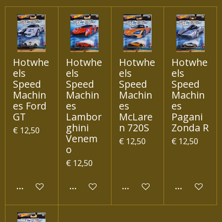
Hotwhe
Hotwhe
Hotwhe
Hotwhe
els
els
els
els
Speed
Speed
Speed
Speed
Machin
Machin
Machin
Machin
es Ford
es
es
es
GT
Lambor
McLare
Pagani
ghini
n 720S
Zonda R
€ 12,50
Venem
€ 12,50
€ 12,50
o
€ 12,50
IN WINKELWAGEN
IN WINKELWAGEN
IN WINKELWAGEN
IN WINKEL