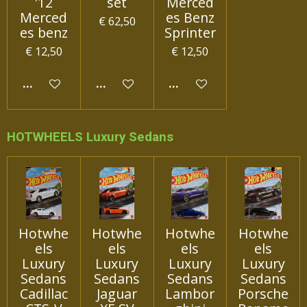
'12
set
Merced
Merced
es Benz
€ 62,50
es benz
Sprinter
€ 12,50
€ 12,50
IN WINKELWAGEN
IN WINKELWAGEN
IN WINKELWAGEN
HOTWHEELS Luxury Sedans
Hotwhe
Hotwhe
Hotwhe
Hotwhe
els
els
els
els
Luxury
Luxury
Luxury
Luxury
Sedans
Sedans
Sedans
Sedans
Cadillac
Jaguar
Lambor
Porsche