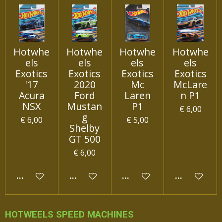
Hotwhe
Hotwhe
Hotwhe
Hotwhe
els
els
els
els
Exotics
Exotics
Exotics
Exotics
'17
2020
Mc
McLare
Acura
Ford
Laren
n P1
NSX
Mustan
P1
€ 6,00
g
€ 6,00
€ 5,00
Shelby
GT 500
€ 6,00
IN WINKELWAGEN
IN WINKELWAGEN
IN WINKELWAGEN
IN WINKEL
HOTWEELS SPEED MACHINES