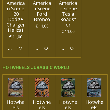
America
America
America
n Scene
n Scene
n Scene
'20
Ford
Tesla
Dodge
Bronco
Roadst
Charger
er
€ 11,00
Hellcat
€ 11,00
€ 11,00
IN WINKELWAGEN
IN WINKELWAGEN
IN WINKELWAGEN
HOTWHEELS JURASSIC WORLD
Hotwhe
Hotwhe
Hotwhe
Hotwhe
els
els
els
els