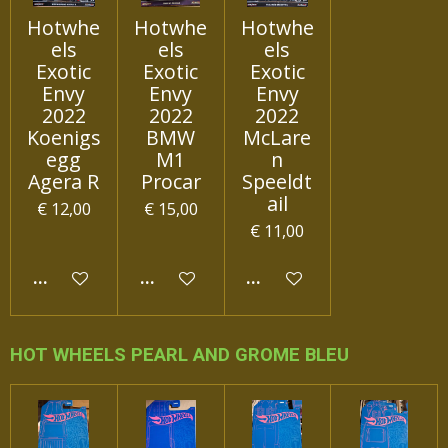
Hotwhe
Hotwhe
Hotwhe
els
els
els
Exotic
Exotic
Exotic
Envy
Envy
Envy
2022
2022
2022
Koenigs
BMW
McLare
egg
M1
n
Agera R
Procar
Speeldt
ail
€ 12,00
€ 15,00
€ 11,00
IN WINKELWAGEN
IN WINKELWAGEN
IN WINKELWAGEN
HOT WHEELS PEARL AND GROME BLEU