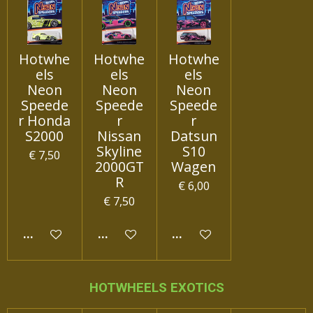
Hotwhe
Hotwhe
Hotwhe
els
els
els
Neon
Neon
Neon
Speede
Speede
Speede
r Honda
r
r
S2000
Nissan
Datsun
Skyline
S10
€ 7,50
2000GT
Wagen
R
€ 6,00
€ 7,50
IN WINKELWAGEN
IN WINKELWAGEN
IN WINKELWAGEN
HOTWHEELS EXOTICS