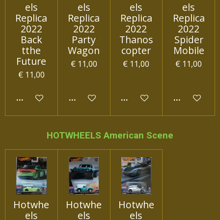
els
els
els
els
Replica
Replica
Replica
Replica
2022
2022
2022
2022
Back
Party
Thanos
Spider
tthe
Wagon
copter
Mobile
Future
€ 11,00
€ 11,00
€ 11,00
€ 11,00
IN WINKELWAGEN
IN WINKELWAGEN
IN WINKELWAGEN
IN WINKEL
HOTWHEELS American Scene
Hotwhe
Hotwhe
Hotwhe
els
els
els