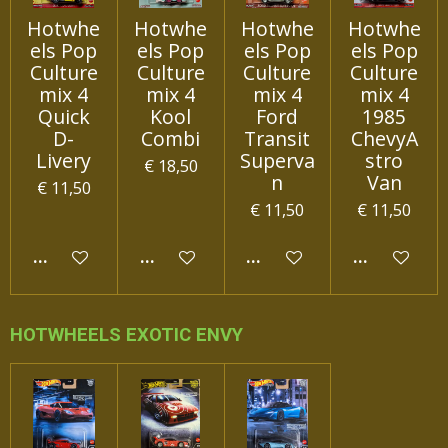
Hotwhe
Hotwhe
Hotwhe
Hotwhe
els Pop
els Pop
els Pop
els Pop
Culture
Culture
Culture
Culture
mix 4
mix 4
mix 4
mix 4
Quick
Kool
Ford
1985
D-
Combi
Transit
ChevyA
Livery
Superva
stro
€ 18,50
n
Van
€ 11,50
€ 11,50
€ 11,50
IN WINKELWAGEN
IN WINKELWAGEN
IN WINKELWAGEN
IN WINKEL
HOTWHEELS EXOTIC ENVY