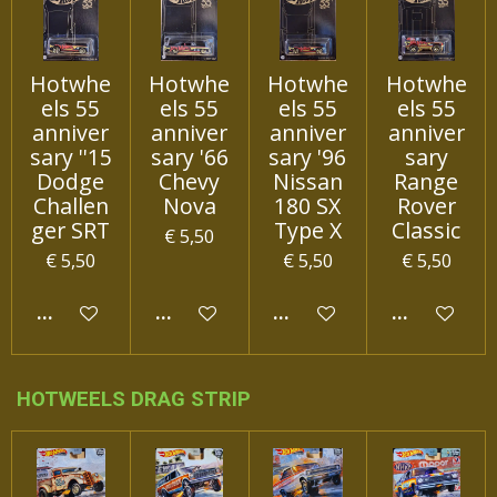
Hotwhe
Hotwhe
Hotwhe
Hotwhe
els 55
els 55
els 55
els 55
anniver
anniver
anniver
anniver
sary ''15
sary '66
sary '96
sary
Dodge
Chevy
Nissan
Range
Challen
Nova
180 SX
Rover
ger SRT
Type X
Classic
€ 5,50
€ 5,50
€ 5,50
€ 5,50
IN WINKELWAGEN
IN WINKELWAGEN
IN WINKELWAGEN
IN WINKEL
HOTWEELS DRAG STRIP