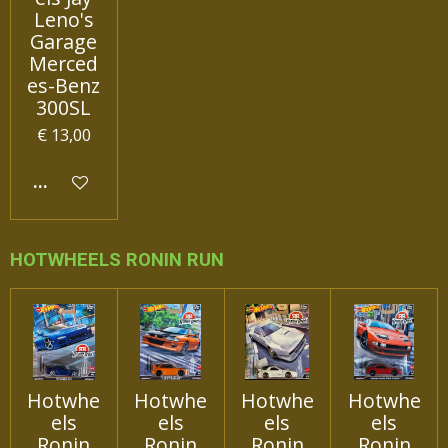
Leno's
Garage
Merced
es-Benz
300SL
€ 13,00
IN WINKELWAGEN
HOTWHEELS RONIN RUN
Hotwhe
Hotwhe
Hotwhe
Hotwhe
els
els
els
els
Ronin
Ronin
Ronin
Ronin