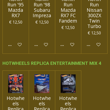
Run '95
Run '98
Run
Run
Mazda
Subaru
Mazda
Nissan
RX7
Impreza
RX7 FC
300ZX
Fandem
Twin
€ 12,50
€ 12,50
Turbo
€ 12,50
€ 12,50
IN WINKELWAGEN
IN WINKELWAGEN
IN WINKELWAGEN
IN WINKEL
HOTWHEELS REPLICA ENTERTAINMENT MIX 4
Hotwhe
Hotwhe
Hotwhe
els
els
els
Replica
Replica
Replica