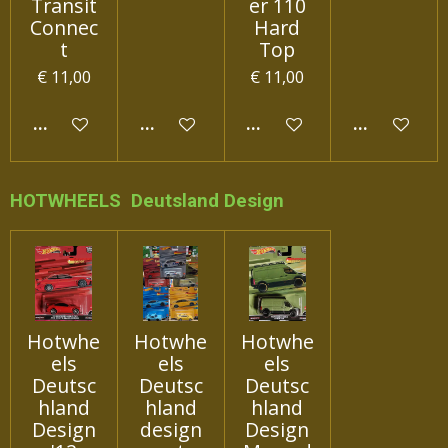
Transit
er 110
Connec
Hard
t
Top
€ 11,00
€ 11,00
IN WINKELWAGEN
IN WINKELWAGEN
IN WINKELWAGEN
IN WINKEL
HOTWHEELS Deutsland Design
Hotwhe
Hotwhe
Hotwhe
els
els
els
Deutsc
Deutsc
Deutsc
hland
hland
hland
Design
design
Design