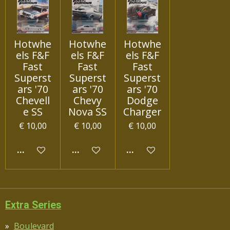
Hotwhe
Hotwhe
Hotwhe
els F&F
els F&F
els F&F
Fast
Fast
Fast
Superst
Superst
Superst
ars '70
ars '70
ars '70
Chevell
Chevy
Dodge
e SS
Nova SS
Charger
€ 10,00
€ 10,00
€ 10,00
IN WINKELWAGEN
IN WINKELWAGEN
IN WINKELWAGEN
Extra Series
Boulevard