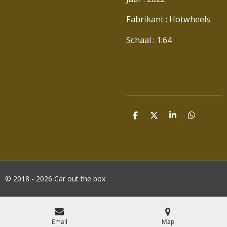
Fabrikant : Hotwheels
Schaal : 1:64
D
D
S
D
E
E
H
E
L
E
A
L
E
L
R
E
N
E
N
© 2018 - 2026 Car out the box
Email
Map