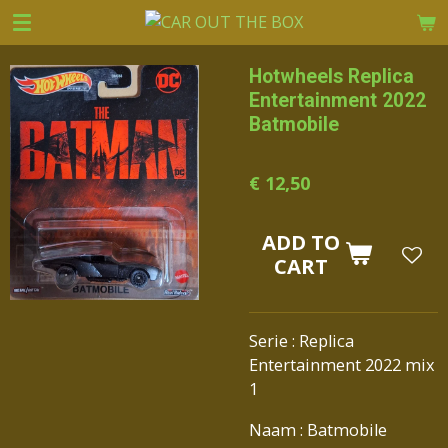
Ga
direct
naar
Hotwheels Replica
de
Entertainment 2022
hoofdinhoud
Batmobile
€ 12,50
ADD TO
CART
Serie : Replica
Entertainment 2022 mix
1
Naam : Batmobile