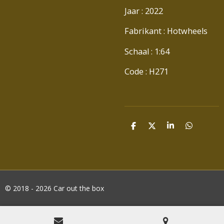
Jaar : 2022
Fabrikant : Hotwheels
Schaal : 1:64
Code : H271
D
D
S
D
E
E
H
E
L
E
A
L
E
L
R
E
N
E
N
© 2018 - 2026 Car out the box