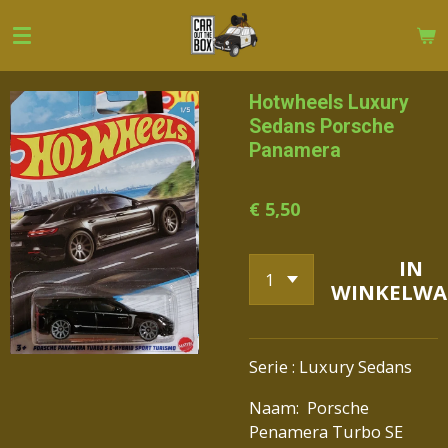
Ga
direct
naar
de
Hotwheels Luxury
hoofdinhoud
Sedans Porsche
Panamera
€ 5,50
IN
WINKELWA
Serie : Luxury Sedans
Naam: Porsche
Penamera Turbo SE