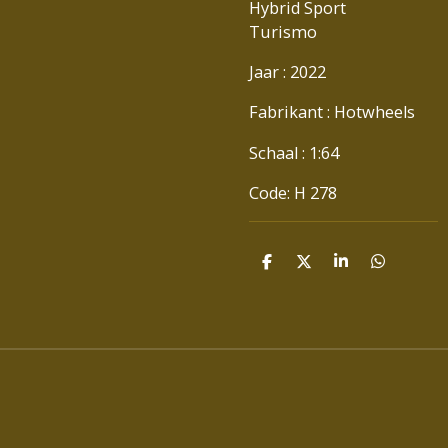
Hybrid Sport
Turismo
Jaar : 2022
Fabrikant : Hotwheels
Schaal : 1:64
Code: H 278
D
D
S
D
E
E
H
E
L
E
A
L
E
L
R
E
N
E
N