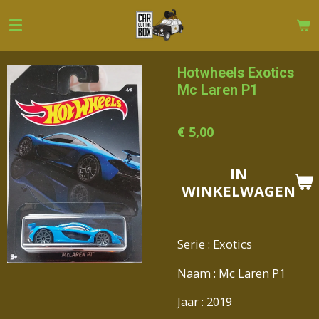
Ga
direct
naar
de
Hotwheels Exotics
hoofdinhoud
Mc Laren P1
€ 5,00
IN
WINKELWAGEN
Serie : Exotics
Naam : Mc Laren P1
Jaar : 2019