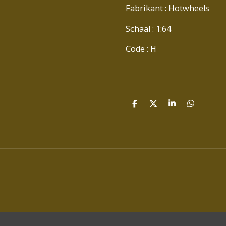
Fabrikant : Hotwheels
Schaal : 1:64
Code : H
D
D
S
D
E
E
H
E
L
E
A
L
E
L
R
E
N
E
N