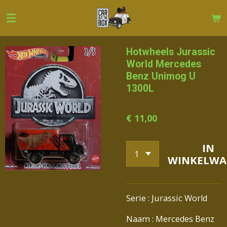
Ga
direct
naar
de
Hotwheels Jurassic
hoofdinhoud
World Mercedes
Benz Unimog U
1300L
€ 11,00
IN
WINKELWA
Serie : Jurassic World
Naam : Mercedes Benz