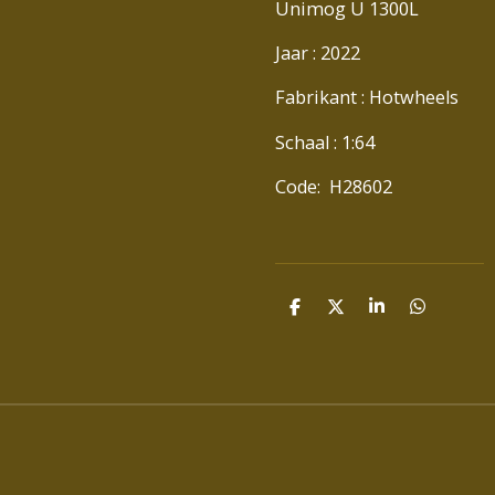
Unimog U 1300L
Jaar : 2022
Fabrikant : Hotwheels
Schaal : 1:64
Code: H28602
D
D
S
D
E
E
H
E
L
E
A
L
E
L
R
E
N
E
N