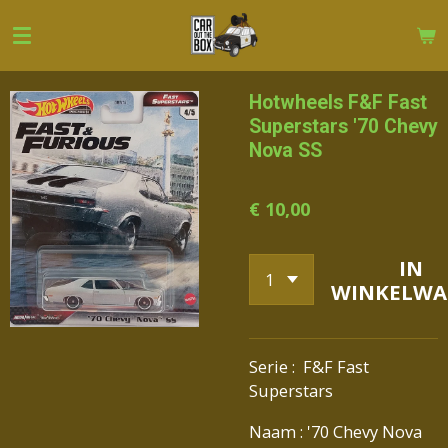
Ga
direct
naar
de
Hotwheels F&F Fast
hoofdinhoud
Superstars '70 Chevy
Nova SS
€ 10,00
IN
WINKELWA
Serie : F&F Fast
Superstars
Naam : '70 Chevy Nova