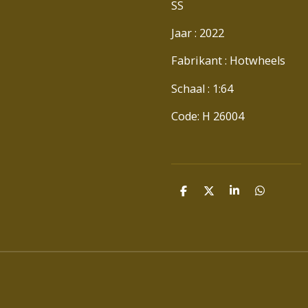
SS
Jaar : 2022
Fabrikant : Hotwheels
Schaal : 1:64
Code: H 26004
D
D
S
D
E
E
H
E
L
E
A
L
E
L
R
E
N
E
N