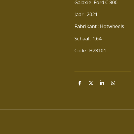
Galaxie Ford C 800
Jaar : 2021
Fabrikant : Hotwheels
Schaal : 1:64
Code : H28101
D
D
S
D
E
E
H
E
L
E
A
L
E
L
R
E
N
E
N