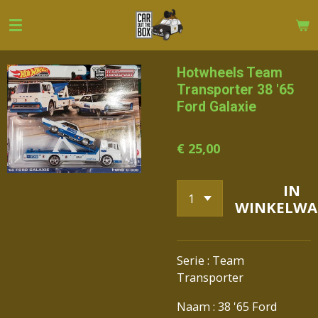
Ga
direct
naar
de
Hotwheels Team
hoofdinhoud
Transporter 38 '65
Ford Galaxie
€ 25,00
IN
WINKELWA
Serie : Team
Transporter
Naam : 38 '65 Ford