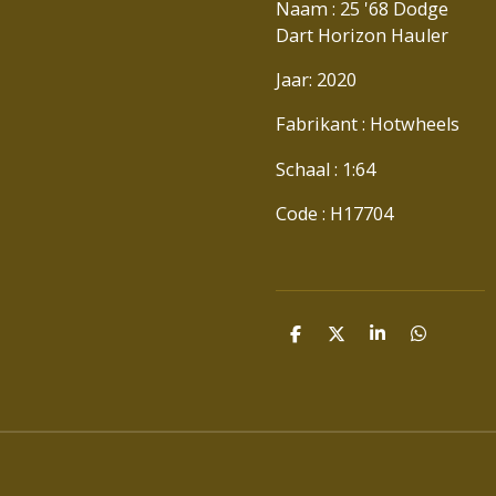
Naam : 25 '68 Dodge
Dart Horizon Hauler
Jaar: 2020
Fabrikant : Hotwheels
Schaal : 1:64
Code : H17704
D
D
S
D
E
E
H
E
L
E
A
L
E
L
R
E
N
E
N