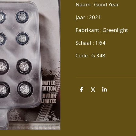
Naam : Good Year
Jaar : 2021
Fabrikant : Greenlight
Schaal : 1:64
Code : G 348
D
D
S
E
E
H
L
E
A
E
L
R
N
E