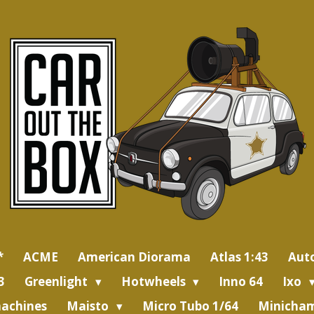
*
ACME
American Diorama
Atlas 1:43
Aut
3
Greenlight
Hotwheels
Inno 64
Ixo
achines
Maisto
Micro Tubo 1/64
Minicham