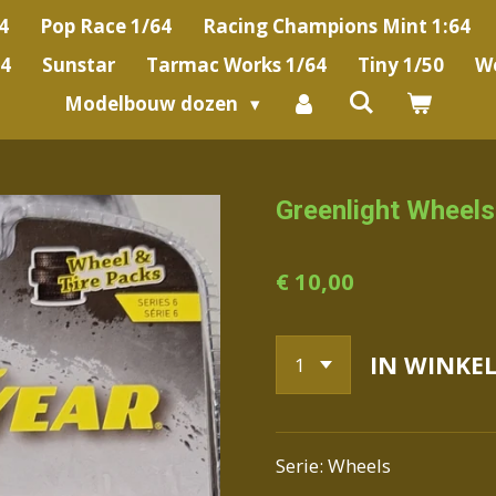
4
Pop Race 1/64
Racing Champions Mint 1:64
64
Sunstar
Tarmac Works 1/64
Tiny 1/50
We
Modelbouw dozen
Greenlight Wheel
€ 10,00
IN WINKE
Serie: Wheels