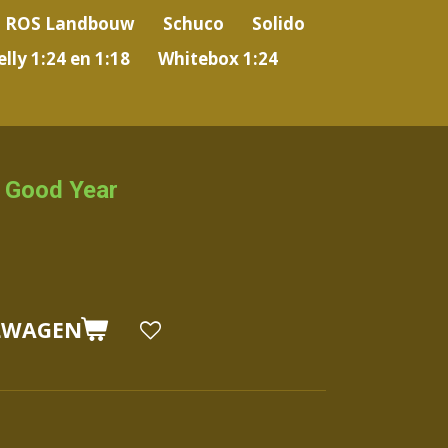
ROS Landbouw
Schuco
Solido
lly 1:24 en 1:18
Whitebox 1:24
s Good Year
LWAGEN