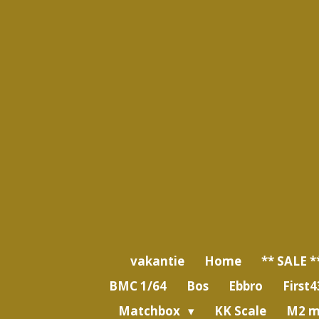
Ga
direct
naar
de
hoofdinhoud
vakantie
Home
** SALE *
BMC 1/64
Bos
Ebbro
First4
Matchbox
KK Scale
M2 m