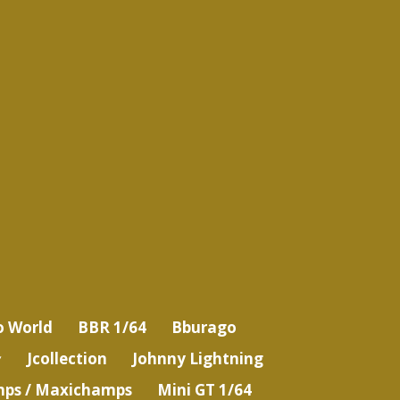
o World
BBR 1/64
Bburago
Jcollection
Johnny Lightning
ps / Maxichamps
Mini GT 1/64