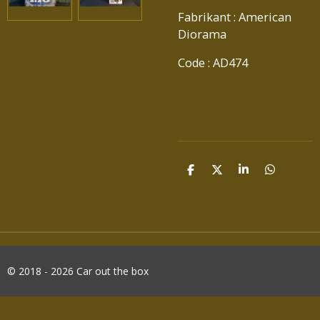
Fabrikant : American
Diorama
Code : AD474
D
D
S
D
E
E
H
E
L
E
A
L
E
L
R
E
N
E
N
© 2018 - 2026 Car out the box