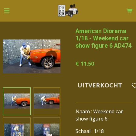
Ga
direct
naar
de
American Diorama
hoofdinhoud
1/18 - Weekend car
show figure 6 AD474
€ 11,50
UITVERKOCHT
Naam : Weekend car
show figure 6
Schaal : 1/18