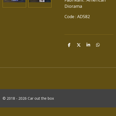
Diorama
Code : AD582
D
D
S
D
E
E
H
E
L
E
A
L
E
L
R
E
N
E
N
© 2018 - 2026 Car out the box