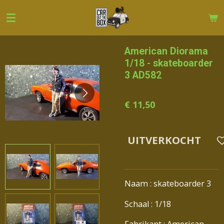
Ga
direct
naar
de
American Diorama
hoofdinhoud
1/18 - skateboarder
3 AD582
€ 11,50
UITVERKOCHT
Naam : skateboarder 3
Schaal : 1/18
Fabrikant : American