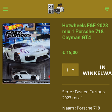
Ga
direct
naar
de
Hotwheels F&F 2023
hoofdinhoud
mix 1 Porsche 718
Cayman GT4
€ 15,00
IN
WINKELWA
Serie : Fast en Furious
2023 mix 1
Naam : Porsche 718