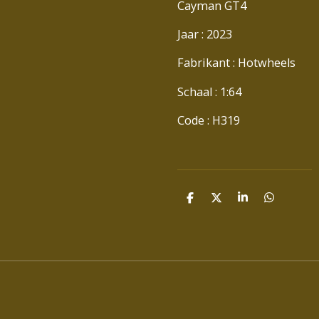
Cayman GT4
Jaar : 2023
Fabrikant : Hotwheels
Schaal : 1:64
Code : H319
D
D
S
D
E
E
H
E
L
E
A
L
E
L
R
E
N
E
N