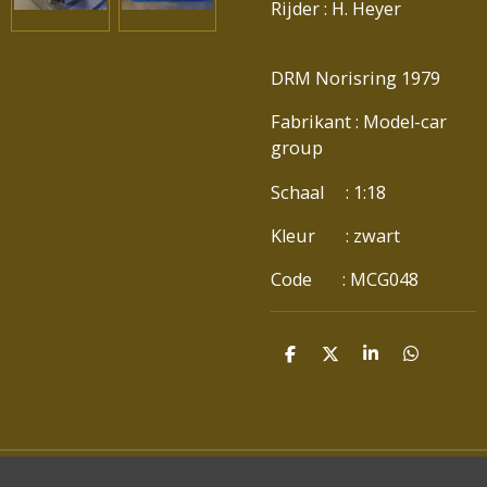
Rijder : H. Heyer
DRM Norisring 1979
Fabrikant : Model-car
group
Schaal : 1:18
Kleur : zwart
Code : MCG048
D
D
S
D
E
E
H
E
L
E
A
L
E
L
R
E
N
E
N