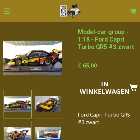
Ga
direct
naar
de
Model-car group -
hoofdinhoud
1:18 - Ford Capri
Turbo GR5 #3 zwart
€ 65,00
IN
WINKELWAGEN
Ford Capri Turbo GR5
#3 zwart