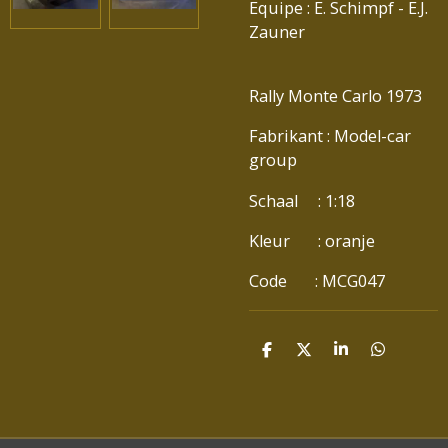
Equipe : E. Schimpf - E.J.
Zauner
Rally Monte Carlo 1973
Fabrikant : Model-car
group
Schaal : 1:18
Kleur : oranje
Code : MCG047
D
D
S
D
E
E
H
E
L
E
A
L
E
L
R
E
N
E
N