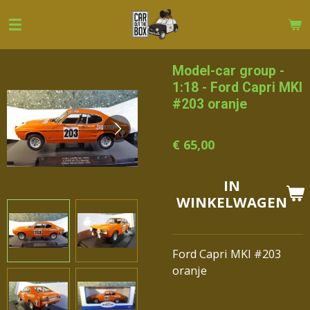
Ga
direct
naar
de
Model-car group -
hoofdinhoud
1:18 - Ford Capri MKI
#203 oranje
€ 65,00
IN
WINKELWAGEN
Ford Capri MKI #203
oranje