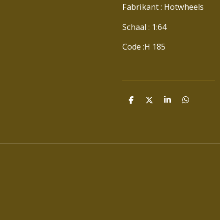
Fabrikant : Hotwheels
Schaal : 1:64
Code :H 185
D
D
S
D
E
E
H
E
L
E
A
L
E
L
R
E
N
E
N