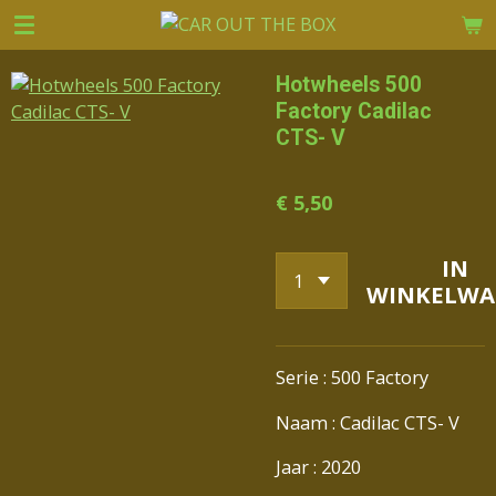
Ga
direct
naar
Hotwheels 500
de
Factory Cadilac
hoofdinhoud
CTS- V
€ 5,50
IN
WINKELWA
Serie : 500 Factory
Naam : Cadilac CTS- V
Jaar : 2020