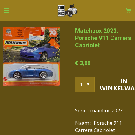
Ga
direct
naar
de
Matchbox 2023.
hoofdinhoud
Porsche 911 Carrera
Cabriolet
€ 3,00
IN
WINKELWA
Serie : mainline 2023
Naam : Porsche 911
Carrera Cabriolet