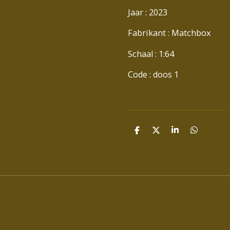
Jaar : 2023
Fabrikant : Matchbox
Schaal : 1:64
Code : doos 1
D
D
S
D
E
E
H
E
L
E
A
L
E
L
R
E
N
E
N