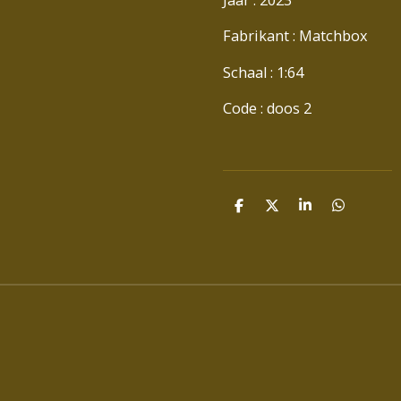
Fabrikant : Matchbox
Schaal : 1:64
Code : doos 2
D
D
S
D
E
E
H
E
L
E
A
L
E
L
R
E
N
E
N