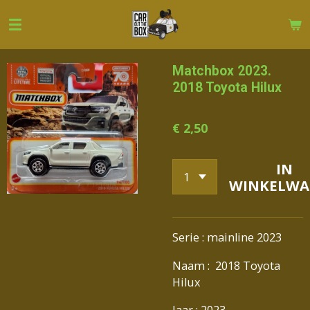
Ga
direct
naar
de
Matchbox 2023.
hoofdinhoud
2018 Toyota Hilux
€ 2,50
IN
WINKELWA
Serie : mainline 2023
Naam : 2018 Toyota
Hilux
Jaar : 2023