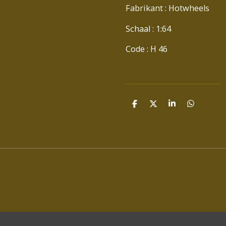
Fabrikant : Hotwheels
Schaal : 1:64
Code : H 46
D
D
S
D
E
E
H
E
L
E
A
L
E
L
R
E
N
E
N