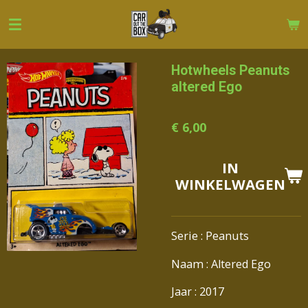
Ga
direct
naar
de
Hotwheels Peanuts
hoofdinhoud
altered Ego
€ 6,00
IN
WINKELWAGEN
Serie : Peanuts
Naam : Altered Ego
Jaar : 2017