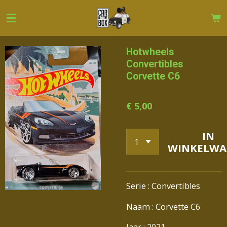
Ga
direct
naar
de
Hotwheels
hoofdinhoud
Convertibles
Corvette C6
€ 5,00
IN
WINKELWA
Serie : Convertibles
Naam : Corvette C6
Jaar : 2021