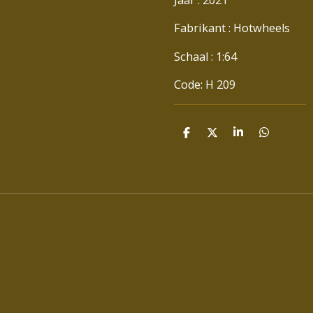
Fabrikant : Hotwheels
Schaal : 1:64
Code: H 209
D
D
S
D
E
E
H
E
L
E
A
L
E
L
R
E
N
E
N