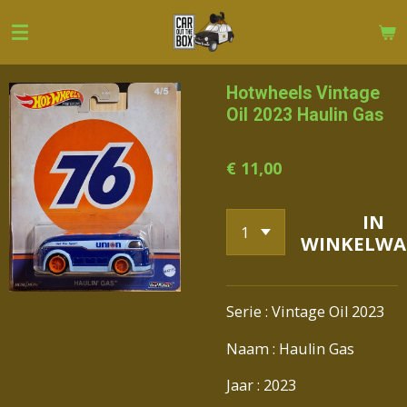
Ga
direct
naar
de
Hotwheels Vintage
hoofdinhoud
Oil 2023 Haulin Gas
€ 11,00
IN
WINKELWA
Serie : Vintage Oil 2023
Naam : Haulin Gas
Jaar : 2023