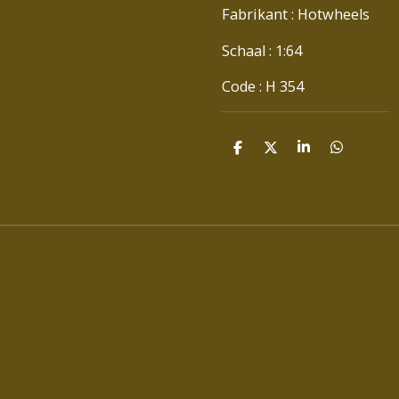
Fabrikant : Hotwheels
Schaal : 1:64
Code : H 354
D
D
S
D
E
E
H
E
L
E
A
L
E
L
R
E
N
E
N