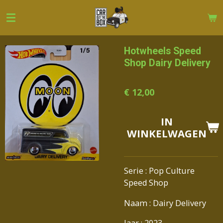
Ga
direct
naar
de
Hotwheels Speed
hoofdinhoud
Shop Dairy Delivery
€ 12,00
IN
WINKELWAGEN
Serie : Pop Culture
Speed Shop
Naam : Dairy Delivery
Jaar : 2023