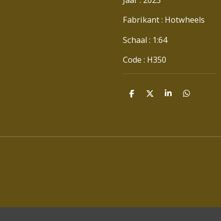
Fabrikant : Hotwheels
Schaal : 1:64
Code : H350
D
D
S
D
E
E
H
E
L
E
A
L
E
L
R
E
N
E
N