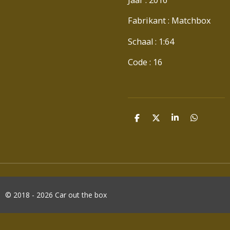
Fabrikant : Matchbox
Schaal : 1:64
Code : 16
D
D
S
D
E
E
H
E
L
E
A
L
E
L
R
E
N
E
N
© 2018 - 2026 Car out the box