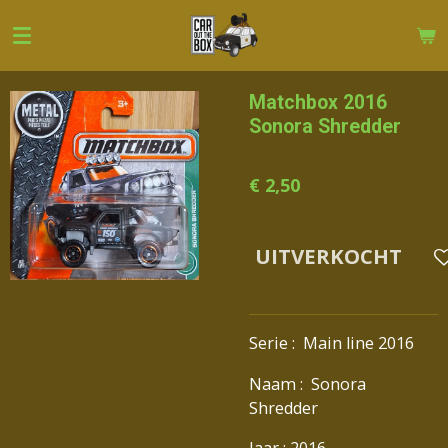
Ga
direct
naar
de
Matchbox 2016
hoofdinhoud
Sonora Shredder
€ 2,50
UITVERKOCHT
Serie : Main line 2016
Naam : Sonora
Shredder
Jaar : 2016