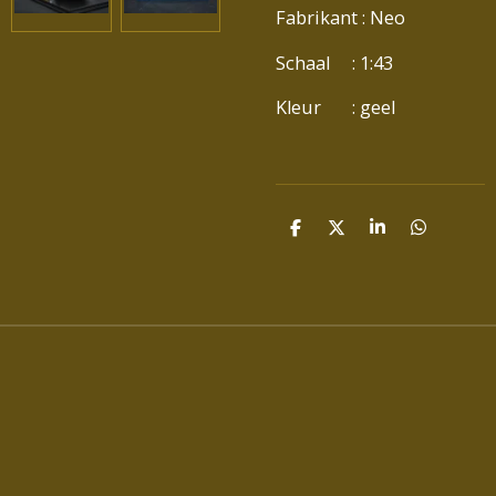
Fabrikant : Neo
Schaal : 1:43
Kleur : geel
D
D
S
D
E
E
H
E
L
E
A
L
E
L
R
E
N
E
N