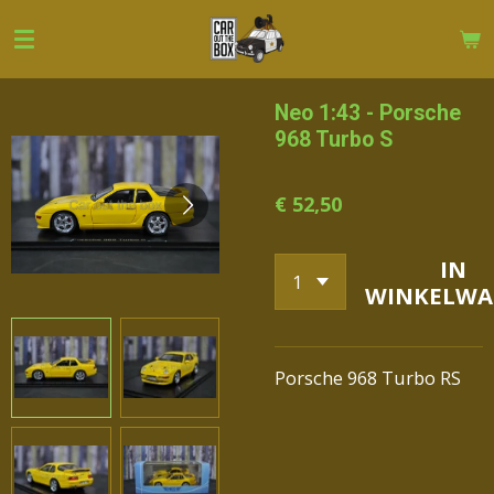
Ga
direct
naar
de
Neo 1:43 - Porsche
hoofdinhoud
968 Turbo S
€ 52,50
IN
WINKELWA
Porsche 968 Turbo RS