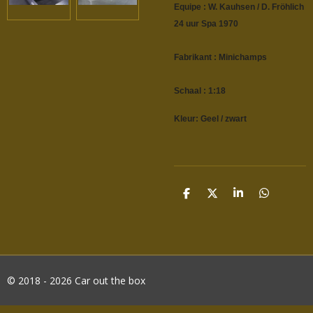
Equipe : W. Kauhsen / D. Fröhlich
24 uur Spa 1970
Fabrikant : Minichamps
Schaal : 1:18
Kleur: Geel / zwart
D
D
S
D
E
E
H
E
L
E
A
L
E
L
R
E
N
E
N
© 2018 - 2026 Car out the box