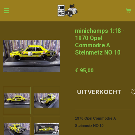
Ga
direct
naar
de
minichamps 1:18 -
hoofdinhoud
1970 Opel
Commodre A
Steinmetz NO 10
€ 95,00
UITVERKOCHT
1970 Opel Commodre A
Steinmetz NO 10