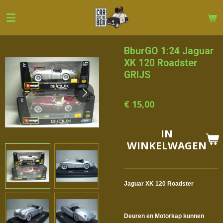
Ga
direct
naar
de
BburGO 1:24 Jaguar
hoofdinhoud
XK 120 Roadster
GRIJS
€ 15,00
IN
WINKELWAGEN
Jaguar XK 120 Roadster
Deuren en Motorkap kunnen