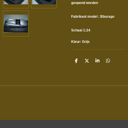
geopend worden
Fabrikant model : Bburago
Schaal 1:24
Kleur: Grijs
D
D
S
D
E
E
H
E
L
E
A
L
E
L
R
E
N
E
N