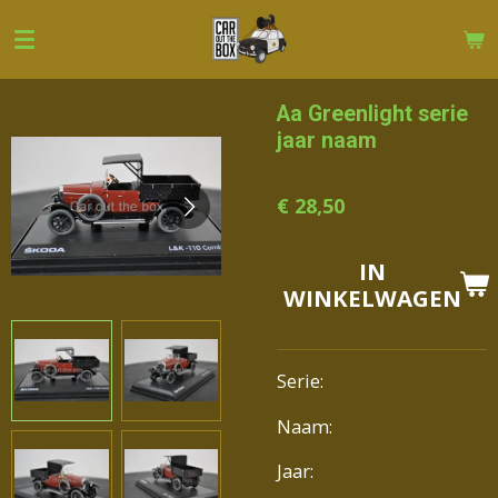
Ga
direct
naar
de
Aa Greenlight serie
hoofdinhoud
jaar naam
€ 28,50
IN
WINKELWAGEN
Serie:
Naam:
Jaar: