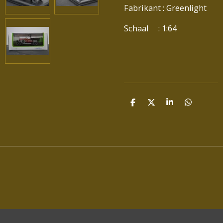
Fabrikant : Greenlight
Schaal : 1:64
D
D
S
D
E
E
H
E
L
E
A
L
E
L
R
E
N
E
N