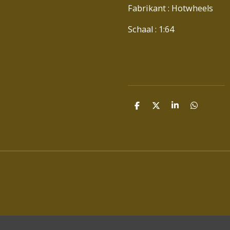
Fabrikant : Hotwheels
Schaal : 1:64
D
D
S
D
E
E
H
E
L
E
A
L
E
L
R
E
N
E
N