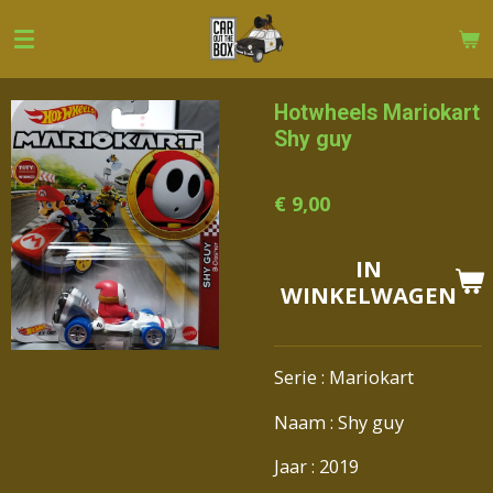
Ga
direct
naar
de
Hotwheels Mariokart
hoofdinhoud
Shy guy
€ 9,00
IN
WINKELWAGEN
Serie : Mariokart
Naam : Shy guy
Jaar : 2019