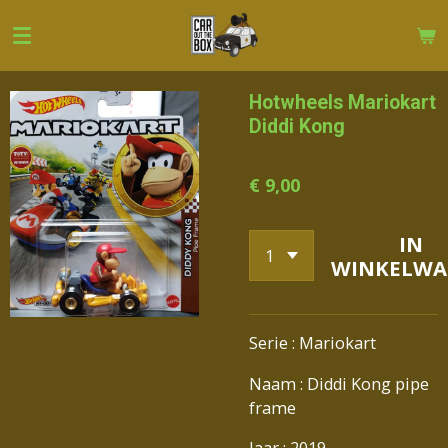
Ga
direct
naar
de
Hotwheels Mariokart
hoofdinhoud
Diddi Kong
€ 9,00
IN
WINKELWA
Serie : Mariokart
Naam : Diddi Kong pipe
frame
Jaar : 2019