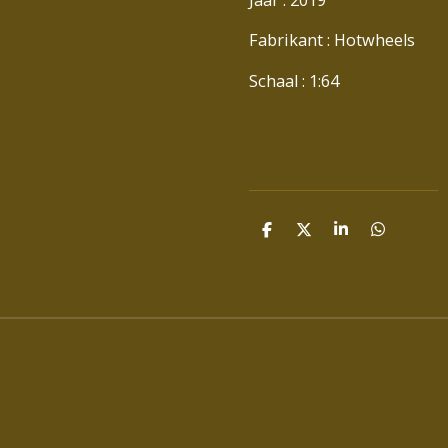
Fabrikant : Hotwheels
Schaal : 1:64
D
D
S
D
E
E
H
E
L
E
A
L
E
L
R
E
N
E
N