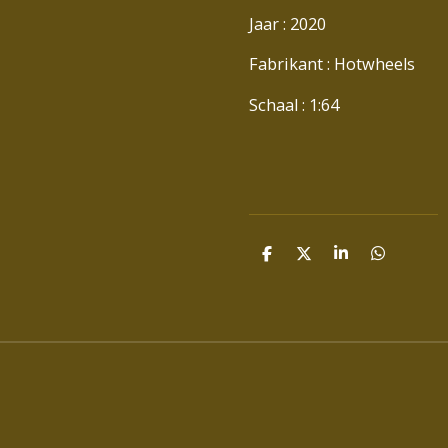
Jaar : 2020
Fabrikant : Hotwheels
Schaal : 1:64
D
D
S
D
E
E
H
E
L
E
A
L
E
L
R
E
N
E
N