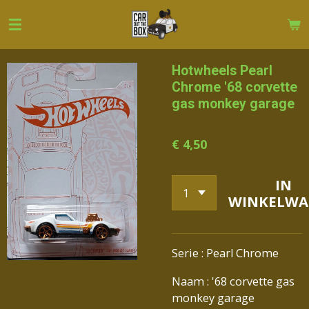
Ga
direct
naar
de
Hotwheels Pearl
hoofdinhoud
Chrome '68 corvette
gas monkey garage
€ 4,50
IN
WINKELWA
Serie : Pearl Chrome
Naam : '68 corvette gas
monkey garage