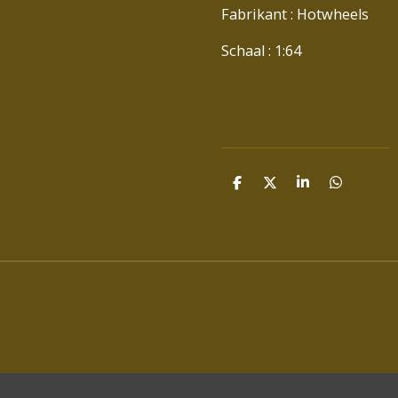
Fabrikant : Hotwheels
Schaal : 1:64
D
D
S
D
E
E
H
E
L
E
A
L
E
L
R
E
N
E
N