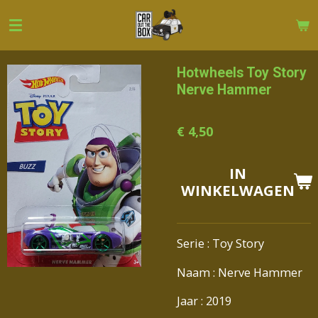
Ga
direct
naar
de
Hotwheels Toy Story
hoofdinhoud
Nerve Hammer
€ 4,50
IN
WINKELWAGEN
Serie : Toy Story
Naam : Nerve Hammer
Jaar : 2019