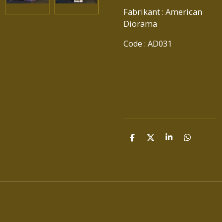
Fabrikant : American
Diorama
Code : AD031
D
D
S
D
E
E
H
E
L
E
A
L
E
L
R
E
N
E
N