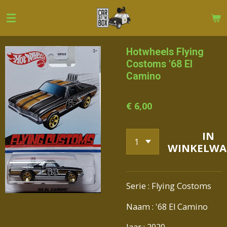
Ga
direct
naar
de
Hotwheels Flying
hoofdinhoud
Costoms '68 El
Camino
€ 6,00
IN
WINKELWA
Serie : Flying Costoms
Naam : '68 El Camino
Jaar : 2020