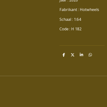
Fabrikant : Hotwheels
Schaal : 1:64
Code : H 182
D
D
S
D
E
E
H
E
L
E
A
L
E
L
R
E
N
E
N