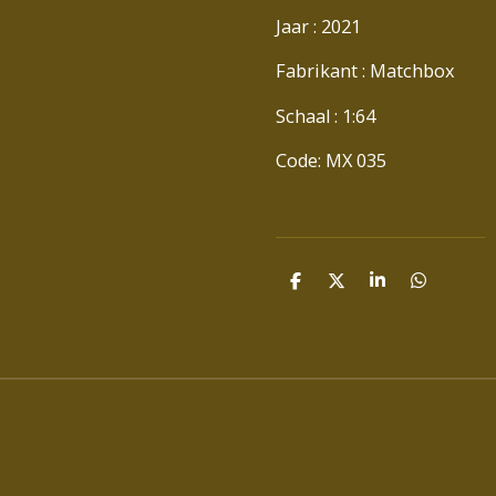
Jaar : 2021
Fabrikant : Matchbox
Schaal : 1:64
Code: MX 035
D
D
S
D
E
E
H
E
L
E
A
L
E
L
R
E
N
E
N