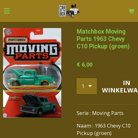
Ga
direct
naar
de
Matchbox Moving
hoofdinhoud
Parts 1963 Chevy
C10 Pickup (groen)
€ 6,00
IN
WINKELWA
Serie : Moving Parts
Naam : 1963 Chevy C10
Pickup (groen)