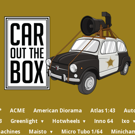
*
ACME
American Diorama
Atlas 1:43
Aut
3
Greenlight
Hotwheels
Inno 64
Ixo
achines
Maisto
Micro Tubo 1/64
Minicham