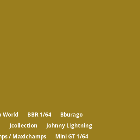
o World
BBR 1/64
Bburago
Jcollection
Johnny Lightning
ps / Maxichamps
Mini GT 1/64