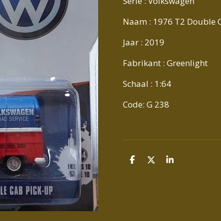
Serie : Volkswagen
Naam : 1976 T2 Double 
Jaar : 2019
Fabrikant : Greenlight
Schaal : 1:64
Code: G 238
D
D
S
E
E
H
L
E
A
E
L
R
N
E