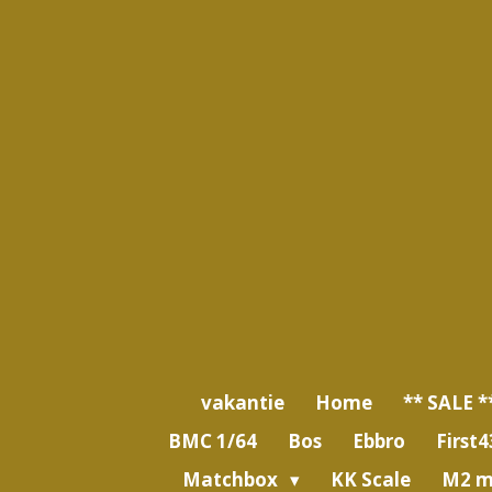
Ga
direct
naar
de
hoofdinhoud
vakantie
Home
** SALE *
BMC 1/64
Bos
Ebbro
First4
Matchbox
KK Scale
M2 m