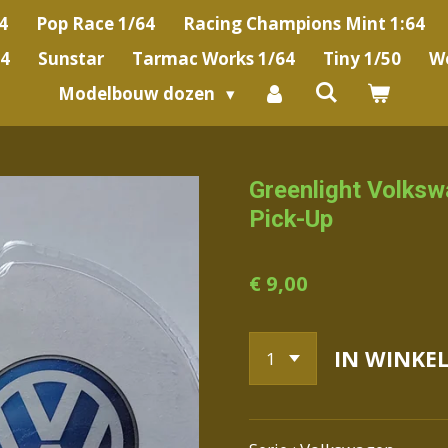
4
Pop Race 1/64
Racing Champions Mint 1:64
64
Sunstar
Tarmac Works 1/64
Tiny 1/50
We
Modelbouw dozen
Greenlight Volks
Pick-Up
€ 9,00
IN WINKE