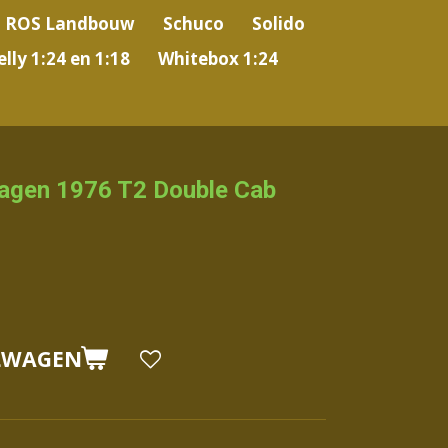
ROS Landbouw
Schuco
Solido
lly 1:24 en 1:18
Whitebox 1:24
wagen 1976 T2 Double Cab
LWAGEN