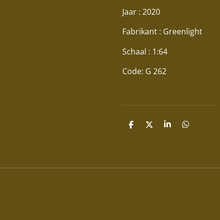
Jaar : 2020
Fabrikant : Greenlight
Schaal : 1:64
Code: G 262
D
D
S
D
E
E
H
E
L
E
A
L
E
L
R
E
N
E
N