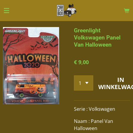
Ga
direct
naar
de
Greenlight
hoofdinhoud
Volkswagen Panel
Van Halloween
€ 9,00
IN
WINKELWA
Serie : Volkswagen
Naam : Panel Van
Halloween