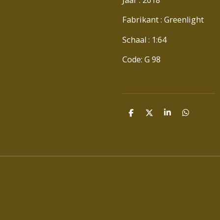
Fabrikant : Greenlight
Schaal : 1:64
Code: G 98
D
D
S
D
E
E
H
E
L
E
A
L
E
L
R
E
N
E
N