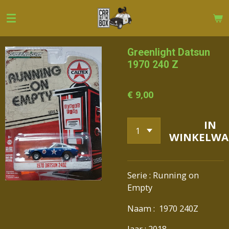
Ga
direct
naar
de
Greenlight Datsun
hoofdinhoud
1970 240 Z
€ 9,00
IN
WINKELWA
Serie : Running on
Empty
Naam : 1970 240Z
Jaar : 2018