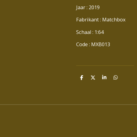
Jaar : 2019
Fabrikant : Matchbox
Schaal : 1:64
Code : MXB013
D
D
S
D
E
E
H
E
L
E
A
L
E
L
R
E
N
E
N