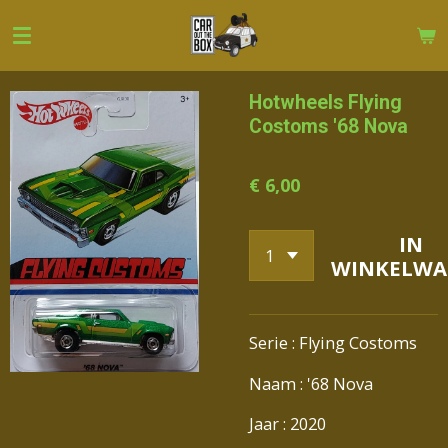
Ga
direct
naar
de
Hotwheels Flying
hoofdinhoud
Costoms '68 Nova
€ 6,00
IN
WINKELWA
Serie : Flying Costoms
Naam : '68 Nova
Jaar : 2020