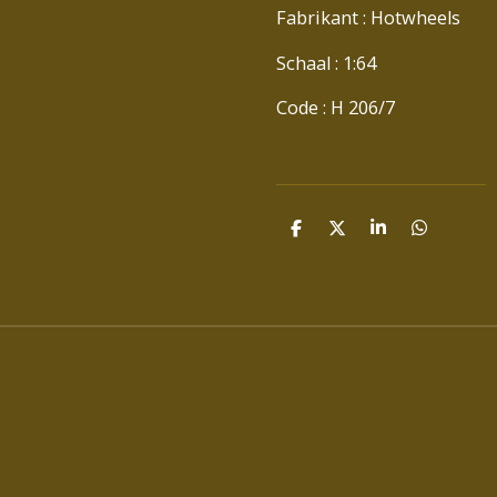
Fabrikant : Hotwheels
Schaal : 1:64
Code : H 206/7
D
D
S
D
E
E
H
E
L
E
A
L
E
L
R
E
N
E
N