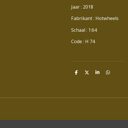
Jaar : 2018
Fabrikant : Hotwheels
Schaal : 1:64
Code : H 74
D
D
S
D
E
E
H
E
L
E
A
L
E
L
R
E
N
E
N