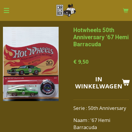
Ga
direct
naar
de
Hotwheels 50th
hoofdinhoud
Anniversary '67 Hemi
Barracuda
€ 9,50
IN
WINKELWAGEN
Serie : 50th Anniversary
Naam : '67 Hemi
Barracuda