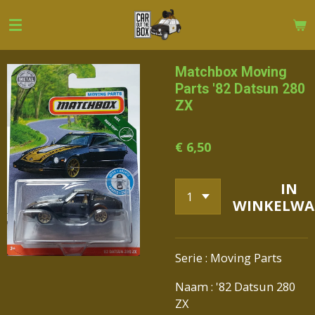
Ga
direct
naar
de
Matchbox Moving
hoofdinhoud
Parts '82 Datsun 280
ZX
€ 6,50
IN
WINKELWA
Serie : Moving Parts
Naam : '82 Datsun 280
ZX