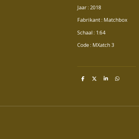
Jaar : 2018
Fabrikant : Matchbox
Schaal : 1:64
Code : MXatch 3
D
D
S
D
E
E
H
E
L
E
A
L
E
L
R
E
N
E
N