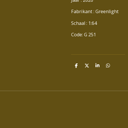
Fabrikant : Greenlight
Schaal : 1:64
Code: G 251
D
D
S
D
E
E
H
E
L
E
A
L
E
L
R
E
N
E
N