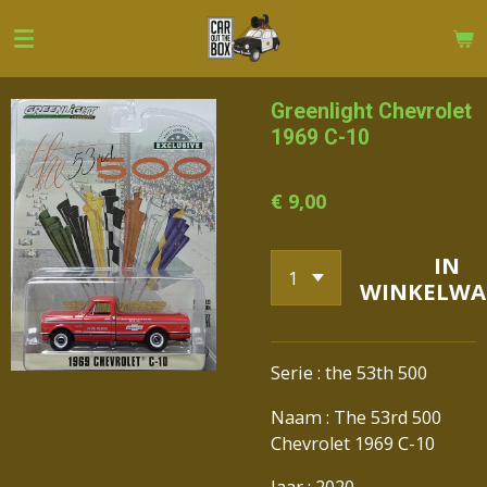
Ga
direct
naar
de
Greenlight Chevrolet
hoofdinhoud
1969 C-10
€ 9,00
IN
WINKELWA
Serie : the 53th 500
Naam : The 53rd 500
Chevrolet 1969 C-10
Jaar : 2020