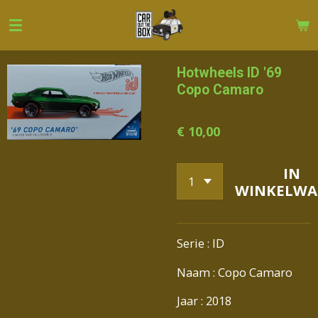
Ga
direct
naar
de
Hotwheels ID '69
hoofdinhoud
Copo Camaro
€ 10,00
IN
WINKELWA
Serie : ID
Naam : Copo Camaro
Jaar : 2018