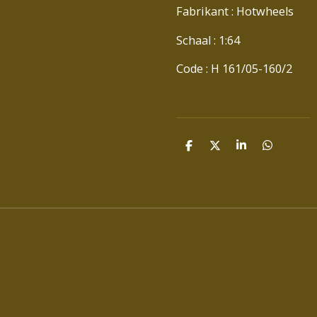
Fabrikant : Hotwheels
Schaal : 1:64
Code : H 161/05-160/2
D
D
S
D
E
E
H
E
L
E
A
L
E
L
R
E
N
E
N