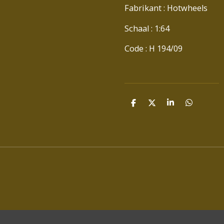
Fabrikant : Hotwheels
Schaal : 1:64
Code : H 194/09
D
D
S
D
E
E
H
E
L
E
A
L
E
L
R
E
N
E
N