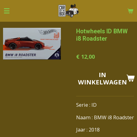
Ga
direct
naar
de
Hotwheels ID BMW
hoofdinhoud
i8 Roadster
€ 12,00
IN
WINKELWAGEN
Serie : ID
Naam : BMW i8 Roadster
Jaar : 2018