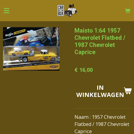
Ga
direct
naar
de
Maisto 1:64 1957
hoofdinhoud
Chevrolet Flatbed /
1987 Chevrolet
Caprice
€ 16,00
IN
WINKELWAGEN
Naam : 1957 Chevrolet
Flatbed / 1987 Chevrolet
Caprice