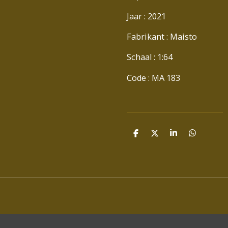
Jaar : 2021
Fabrikant : Maisto
Schaal : 1:64
Code : MA 183
D
D
S
D
E
E
H
E
L
E
A
L
E
L
R
E
N
E
N