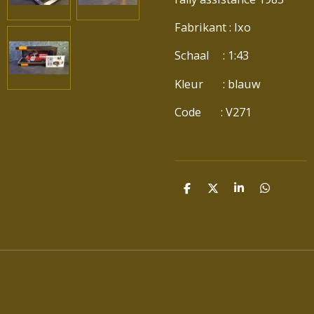
Fabrikant : Ixo
Schaal : 1:43
Kleur : blauw
Code : V271
D
D
S
D
E
E
H
E
L
E
A
L
E
L
R
E
N
E
N