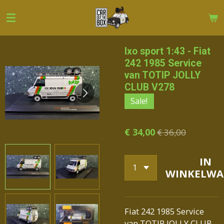
Ga
direct
naar
de
Ixo sport 1:43 - Fiat
hoofdinhoud
242 1985 Service
van TOTIP JOLLY
CLUB V278
Sale!
€ 34,00
€ 36,00
IN
WINKELWA
Fiat 242 1985 Service
van TOTIP JOLLY CLUB