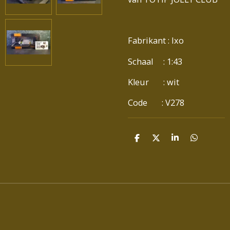
Fabrikant : Ixo
Schaal : 1:43
Kleur : wit
Code : V278
D
D
S
D
E
E
H
E
L
E
A
L
E
L
R
E
N
E
N