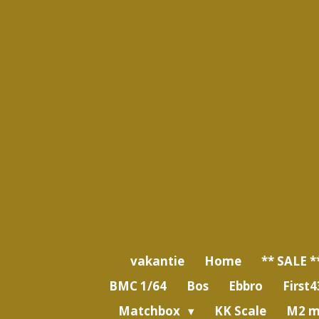
Ga
direct
naar
de
hoofdinhoud
vakantie
Home
** SALE *
BMC 1/64
Bos
Ebbro
First4
Matchbox
KK Scale
M2 m