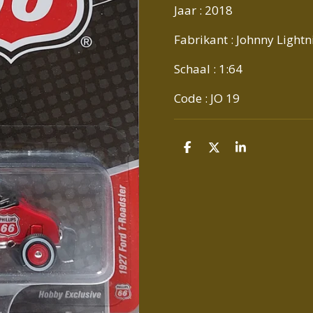
Jaar : 2018
Fabrikant : Johnny Lightn
Schaal : 1:64
Code : JO 19
D
D
S
E
E
H
L
E
A
E
L
R
N
E