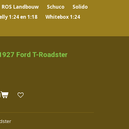
ROS Landbouw
Schuco
Solido
lly 1:24 en 1:18
Whitebox 1:24
 1927 Ford T-Roadster
N
dster