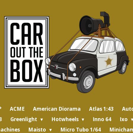
*
ACME
American Diorama
Atlas 1:43
Aut
3
Greenlight
Hotwheels
Inno 64
Ixo
achines
Maisto
Micro Tubo 1/64
Minicham