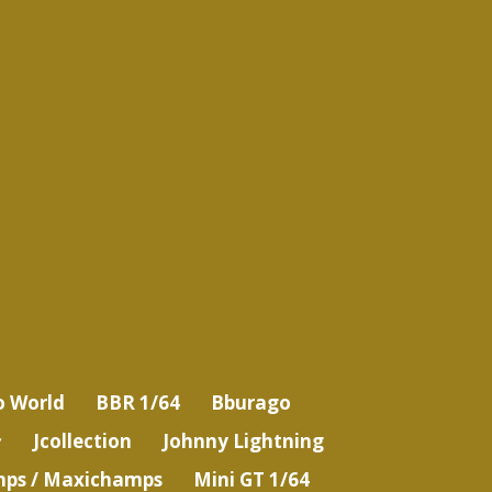
o World
BBR 1/64
Bburago
Jcollection
Johnny Lightning
ps / Maxichamps
Mini GT 1/64