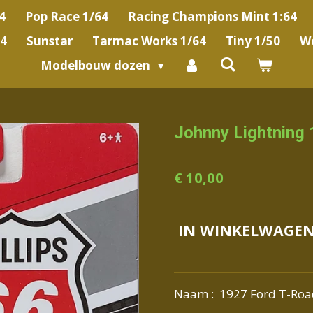
4
Pop Race 1/64
Racing Champions Mint 1:64
64
Sunstar
Tarmac Works 1/64
Tiny 1/50
We
Modelbouw dozen
Johnny Lightning
€ 10,00
IN WINKELWAGE
Naam : 1927 Ford T-Roa