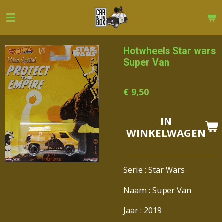
Ga
direct
naar
de
Hotwheels Star wars
hoofdinhoud
Super Van
€ 9,50
IN
WINKELWAGEN
Serie : Star Wars
Naam : Super Van
Jaar : 2019