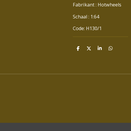
Fabrikant : Hotwheels
Schaal : 1:64
Code: H130/1
D
D
S
D
E
E
H
E
L
E
A
L
E
L
R
E
N
E
N